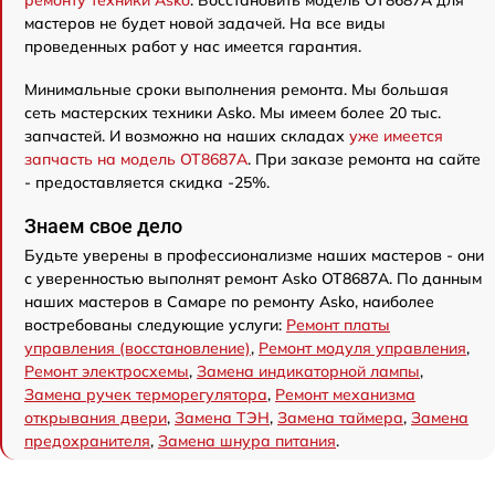
ремонту техники Asko
. Восстановить модель OT8687A для
мастеров не будет новой задачей. На все виды
проведенных работ у нас имеется гарантия.
Минимальные сроки выполнения ремонта. Мы большая
сеть мастерских техники Asko. Мы имеем более 20 тыс.
запчастей. И возможно на наших складах
уже имеется
запчасть на модель OT8687A
. При заказе ремонта на сайте
- предоставляется скидка -25%.
Знаем свое дело
Будьте уверены в профессионализме наших мастеров - они
с уверенностью выполнят ремонт Asko OT8687A. По данным
наших мастеров в Самаре по ремонту Asko, наиболее
востребованы следующие услуги:
Ремонт платы
управления (восстановление)
,
Ремонт модуля управления
,
Ремонт электросхемы
,
Замена индикаторной лампы
,
Замена ручек терморегулятора
,
Ремонт механизма
открывания двери
,
Замена ТЭН
,
Замена таймера
,
Замена
предохранителя
,
Замена шнура питания
.