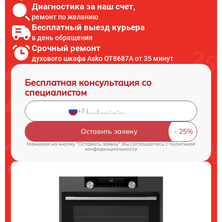
Диагностика за наш счет,
ремонт по желанию
Бесплатный выезд курьера
в день обращения
Срочный ремонт
духового шкафа Asko OT8687A от 35 минут
Бесплатная консультация со
специалистом
Оставить заявку
Нажимая на кнопку "Оставить заявку" Вы соглашаетесь c
политикой
конфиденциальности