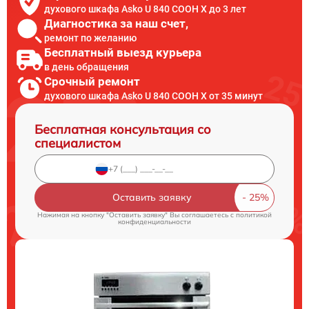
духового шкафа Asko U 840 COOH X до 3 лет
Диагностика за наш счет,
ремонт по желанию
Бесплатный выезд курьера
в день обращения
Срочный ремонт
духового шкафа Asko U 840 COOH X от 35 минут
Бесплатная консультация со
специалистом
Оставить заявку
Нажимая на кнопку "Оставить заявку" Вы соглашаетесь c
политикой
конфиденциальности