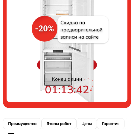
Скидка по
-20%
предварительной
записи на сайте
Цены на ремонт
Конец акции
01:13:41
Преимущества
Этапы работ
Цены
Гарантия
М