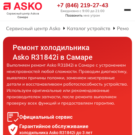
+7 (846) 219-27-43
Ежедневно с 9:00 до 21:00
Сервисный центр Asko
в
Позвонить
мне утром
Самаре
Сервисный центр Asko
Каталог устройств
Ремонт
Ремонт холодильника
Asko R31842i в Самаре
Выполняем ремонт Asko R31842i в Самаре с устранением
неисправностей любой сложности. Проводим диагностику,
выявляем причины поломки, заменяем неисправные
детали и восстанавливаем работоспособность устройства.
Используем оригинальные или рекомендованные
производителем запчасти, после ремонта выполняем
проверку всех функций и предоставляем гарантию.
Официальный сервис
Гарантийное обслуживание
холодильника Asko R31842i до 3 лет