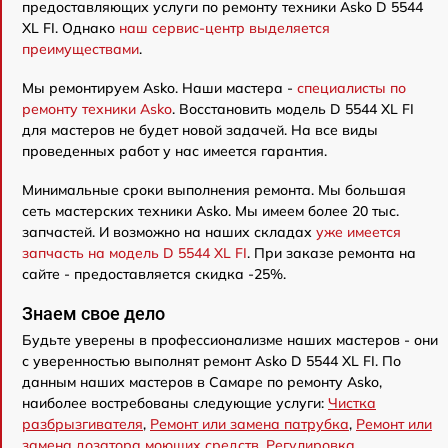
предоставляющих услуги по ремонту техники Asko D 5544
XL FI. Однако
наш сервис-центр выделяется
преимуществами
.
Мы ремонтируем Asko. Наши мастера -
специалисты по
ремонту техники Asko
. Восстановить модель D 5544 XL FI
для мастеров не будет новой задачей. На все виды
проведенных работ у нас имеется гарантия.
Минимальные сроки выполнения ремонта. Мы большая
сеть мастерских техники Asko. Мы имеем более 20 тыс.
запчастей. И возможно на наших складах
уже имеется
запчасть на модель D 5544 XL FI
. При заказе ремонта на
сайте - предоставляется скидка -25%.
Знаем свое дело
Будьте уверены в профессионализме наших мастеров - они
с уверенностью выполнят ремонт Asko D 5544 XL FI. По
данным наших мастеров в Самаре по ремонту Asko,
наиболее востребованы следующие услуги:
Чистка
разбрызгивателя
,
Ремонт или замена патрубка
,
Ремонт или
замена дозатора моющих средств
,
Регулировка