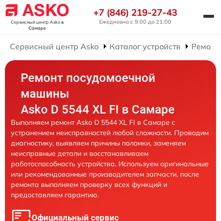
+7 (846) 219-27-43
Ежедневно с 9:00 до 21:00
Сервисный центр Asko
в
Самаре
Сервисный центр Asko
Каталог устройств
Ремонт
Ремонт посудомоечной
машины
Asko D 5544 XL FI в Самаре
Выполняем ремонт Asko D 5544 XL FI в Самаре с
устранением неисправностей любой сложности. Проводим
диагностику, выявляем причины поломки, заменяем
неисправные детали и восстанавливаем
работоспособность устройства. Используем оригинальные
или рекомендованные производителем запчасти, после
ремонта выполняем проверку всех функций и
предоставляем гарантию.
Официальный сервис