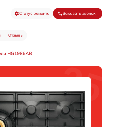
Статус ремонта
Заказать звонок
ы
Отзывы
нели HG1986AB