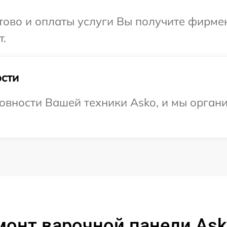
отово и оплаты услуги Вы получите фирм
т.
сти
овности Вашей техники Asko, и мы орган
монт варочной панели As