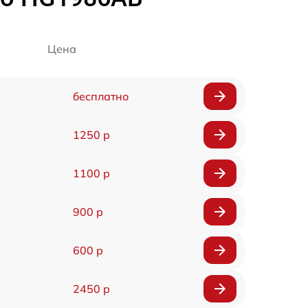
Цена
бесплатно
1250 р
1100 р
900 р
600 р
2450 р