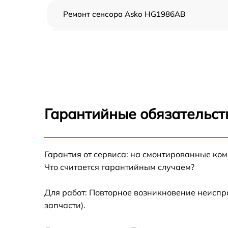
Ремонт сенсора Asko HG1986AB
Ремонт переключателя Asko HG1986AB
Разблокировка варочной панели Asko
HG1986AB
Замена панели управления Asko HG1986A
Гарантийные обязательст
Ремонт модуля управления Asko HG1986AB
Гарантия от сервиса: на смонтированные ко
Замена сенсора Asko HG1986AB
Что считается гарантийным случаем?
Для работ: Повторное возникновение неиспр
запчасти).