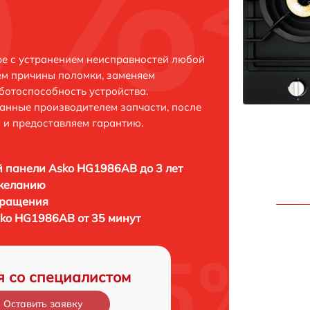
е с устранением неисправностей любой
ем причины поломки, заменяем
ботоспособность устройства.
анные производителем запчасти, после
 и предоставляем гарантию.
 панели Asko HG1986AB до 3 лет
 желанию
бращения
ko HG1986AB от 35 минут
я со специалистом
Оставить заявку