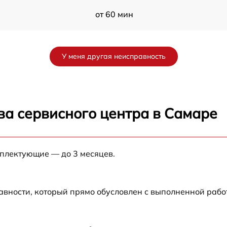
от 60 мин
от 60 мин
У меня другая неисправность
от 60 мин
B
от 60 мин
ва сервисного центра в Самаре
от 60 мин
мплектующие — до 3 месяцев.
от 60 мин
авности, который прямо обусловлен с выполненной раб