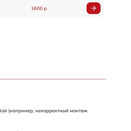
1600 р
750 р
600 р
1600 р
1900 р
1600 р
отой (например, некорректный монтаж