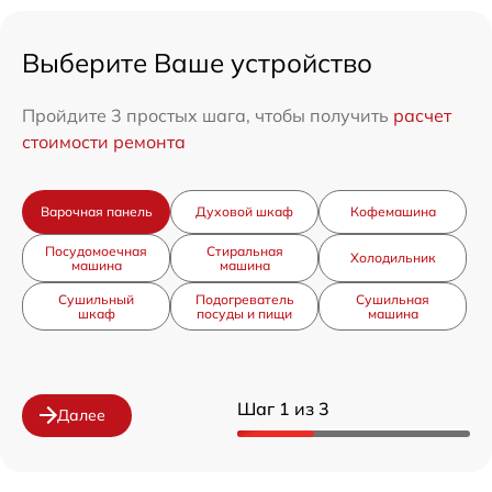
Выберите Ваше устройство
Пройдите 3 простых шага, чтобы получить
расчет
стоимости ремонта
Варочная панель
Духовой шкаф
Кофемашина
Посудомоечная
Стиральная
Холодильник
машина
машина
Сушильный
Подогреватель
Сушильная
шкаф
посуды и пищи
машина
Шаг 1 из 3
Далее